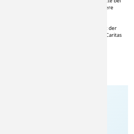
ehrenamtlich mitzuarbeiten, meldet sich bitte bei
Frau Kapffenstein oder Frau Knuth für weitere
Informationen.
'Jugend holt auf' ist ein Kooperationsprojekt der
Kinder- und Jugendhilfe Karlshöhe und der Caritas
Ludwigsburg-Waiblingen-Enz.
Druckansicht
Kontakt zum Anbieter
Karlshöhe Ludwigsburg