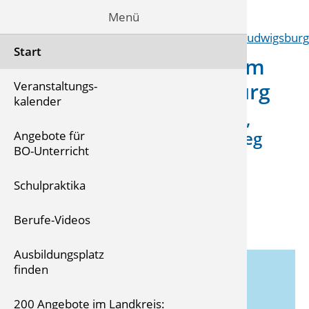
Menü
Start
Berufsorientierung im
Landkreis Ludwigsburg
Veranstaltungs-
kalender
Infos zu Schulabschluss,
Berufswahl, Berufseinstieg
Angebote für
BO-Unterricht
Schulpraktika
Berufe-Videos
Ausbildungsplatz
finden
Für Lehrkräfte,
200 Angebote im Landkreis: