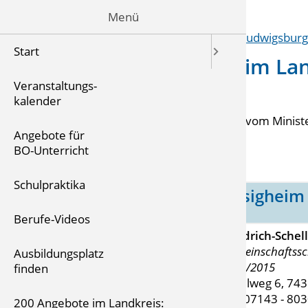
Menü
Start
Gemeinschaftsschulen im Lan
Ludwigsburg
Veranstaltungs-
kalender
Die
Gemeinschaftsschule
- Informationen vom Ministe
Angebote für
Jugend und Sport Baden-Württemberg.
BO-Unterricht
Schulpraktika
Besigheim
Berufe-Videos
Friedrich-Schel
Gemeinschaftssc
Ausbildungsplatz
2014/2015
finden
Schulweg 6, 74
Tel. 07143 - 80
200 Angebote im Landkreis: