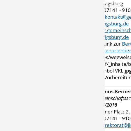
Ludwigsburg
Tel. 07141 - 91
Mail
kontakt@ge
ludwigsburg.de
www.gemeinscha
ludwigsburg.de
mit Link zur
Ber
Studienorientie
VKL-Vorbereitun
Justinus-Kerne
Gemeinschaftssc
2017/2018
Berliner Platz 
Tel. 07141 - 91
Mail
rektorat@jk