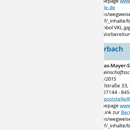
Homepage
www.
schule.de
VKL-Vorbereitun
Marbach
Tobias-Mayer-S
Gemeinschaftssc
2014/2015
Schulstraße 33
Tel. 07144 - 84
Mail
poststelle
Homepage
www
mit Link zur
Ber