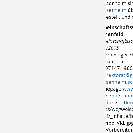
Sachsenheim si
Sachsenheim
üb
dargestellt und
Gemeinschafts
Sonnenfeld
Gemeinschaftssc
2014/2015
Oberriexinger S
Sachsenheim
Tel. 07147 - 96
Mail
rektorat@g
sachsenheim.sc
Homepage
www
sachsenheim.d
mit Link zur
Ber
VKL-Vorbereitun