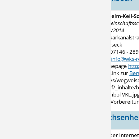
Wilhelm-Keil-S
Gemeinschaftssc
2013/2014
Neckarkanalstr
Remseck
Tel. 07146 - 28
Mail
info@wks-
Homepage
http
mit Link zur
Ber
VKL-Vorbereitun
Sachsenhe
Auf der Internet