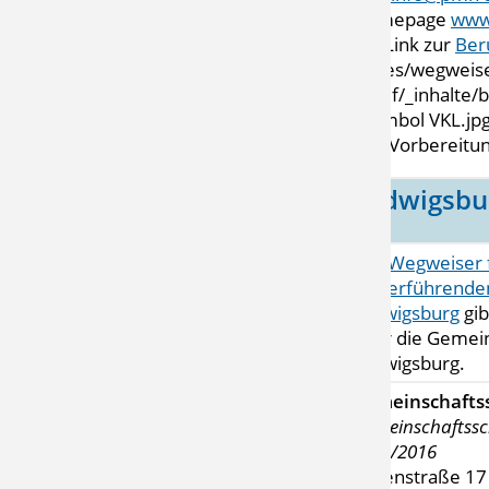
Homepage
www
mit Link zur
Ber
VKL-Vorbereitun
Ludwigsbu
Der
Wegweiser f
weiterführenden
Ludwigsburg
gib
über die Gemein
Ludwigsburg.
Gemeinschafts
Gemeinschaftssc
2015/2016
Alleenstraße 17