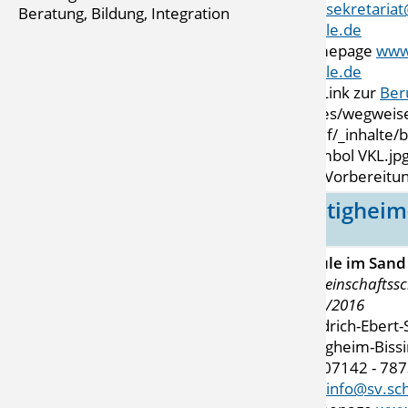
Mail
sekretariat
Beratung, Bildung, Integration
schule.de
Homepage
www.
schule.de
mit Link zur
Ber
VKL-Vorbereitun
Bietigheim
Schule im Sand
Gemeinschaftssc
2015/2016
Friedrich-Ebert
Bietigheim-Biss
Tel. 07142 - 78
Mail
info@sv.sc