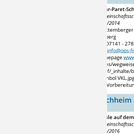
Oscar-Paret-Sc
Gemeinschaftssc
2013/2014
Württemberger 
Freiberg
Tel. 07141 - 27
Mail
info@ops-f
Homepage
www.
VKL-Vorbereitun
Kirchheim
Schule auf dem
Gemeinschaftssc
2015/2016