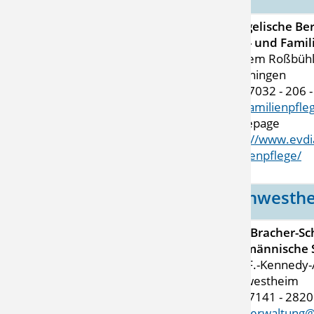
Evangelische Ber
Haus- und Famil
Auf dem Roßbühl 
Münchingen
Tel. 07032 - 206 
Mail
familienpfl
Homepage
https://www.evdi
familienpflege/
Kornwesth
Erich-Bracher-Sc
Kaufmännische 
John-F.-Kennedy-
Kornwestheim
Tel. 07141 - 2820
Mail
verwaltung@