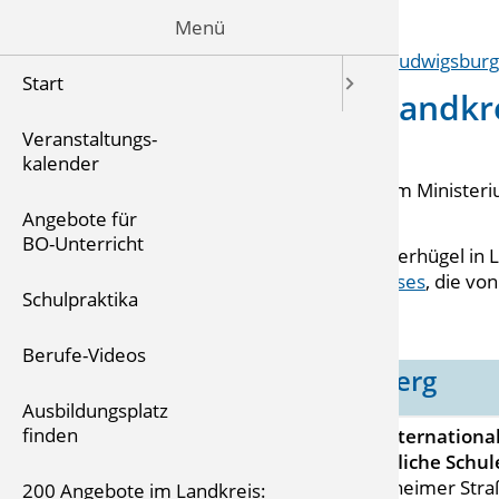
Menü
Start
Berufliche Schulen im Landkr
Ludwigsburg
Veranstaltungs-
kalender
Die
Beruflichen Schulen
- Informationen vom Ministeri
Sport Baden-Württemberg
Angebote für
BO-Unterricht
Im Beruflichen Schulzentrum auf dem Römerhügel in L
die
Öffentliche Fachbibliothek des Landkreises
, die von
Schulpraktika
Personen genutzt werden kann.
Berufe-Videos
Asperg
Ausbildungsplatz
finden
IB - Internationa
Berufliche Schu
Eglosheimer Stra
200 Angebote im Landkreis: